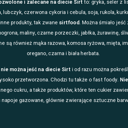
ozwolone i zalecane na diecie Sirt
to: gryka, seler z l
a, lubczyk, czerwona cykoria i cebula, soja, rukola, ku
 inne produkty, tak zwane
sirtfood
. Można śmiało jeść 
grona, maliny, czarne porzeczki, jabłka, żurawinę, śli
e są również mąka razowa, komosa ryżowa, mięta, imbi
oregano, czarna i biała herbata.
nie można jeść na diecie
Sirt
i od razu można pokreśli
soko przetworzona. Chodzi tu także o fast foody.
Nie
anego cukru, a także produktów, które ten cukier zaw
napoje gazowane, głównie zwierające sztuczne barwn