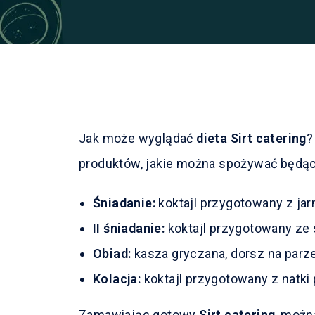
Jak może wyglądać
dieta Sirt catering
?
produktów, jakie można spożywać będąc 
Śniadanie:
koktajl przygotowany z jarm
II śniadanie:
koktajl przygotowany ze 
Obiad:
kasza gryczana, dorsz na parze,
Kolacja:
koktajl przygotowany z natki 
Zamawiając gotowy
Sirt catering
, możn