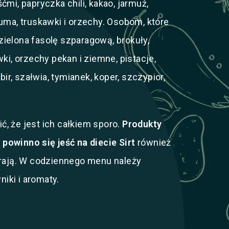
iśćmi, papryczka chili, kakao, jarmuż,
rkuma, truskawki i orzechy. Osobom, które
zielona fasolę szparagową, brokuły,
wki, orzechy pekan i ziemne, pistacje,
r, szałwia, tymianek, koper, szczypior,
ć, że jest ich całkiem sporo.
Produkty
 powinno się jeść na diecie Sirt
również
ierają. W codziennego menu należy
iki i aromaty.