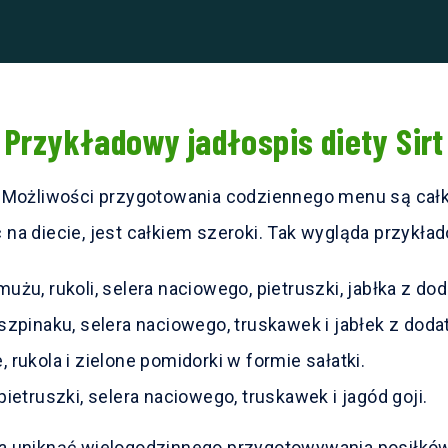
Przykładowy jadłospis diety Sirt
 Możliwości przygotowania codziennego menu są całki
na diecie, jest całkiem szeroki. Tak wygląda przykł
użu, rukoli, selera naciowego, pietruszki, jabłka z dod
szpinaku, selera naciowego, truskawek i jabłek z dod
 rukola i zielone pomidorki w formie sałatki.
pietruszki, selera naciowego, truskawek i jagód goji.
a uniknąć wielogodzinnego przygotowywania posiłków 