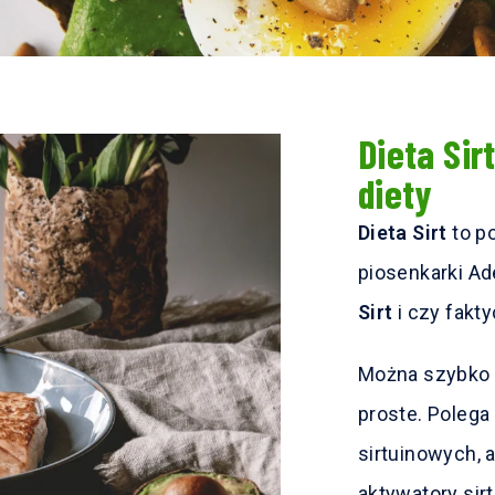
Dieta Sir
diety
Dieta Sirt
to p
piosenkarki Ad
Sirt
i czy fak
Można szybko 
proste. Polega 
sirtuinowych, 
aktywatory sirt