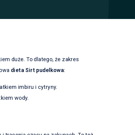
em duże. To dlatego, że zakres
adowa
dieta Sirt pudelkowa
:
atkiem imbiru i cytryny.
atkiem wody.
i tracenia czasu na zakupach. To też