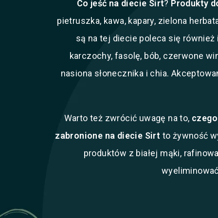
Co jeść na diecie Sirt
?
Produkty d
pietruszka, kawa, kapary, zielona herbat
są na tej diecie poleca się również
karczochy, fasolę, bób, czerwone wino
nasiona słonecznika i chia. Akceptowan
Warto też zwrócić uwagę na to,
czego 
zabronione na diecie Sirt
to żywność wy
produktów z białej mąki, rafinow
wyeliminować 