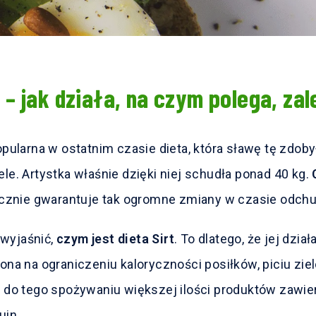
t – jak działa, na czym polega, zal
opularna w ostatnim czasie dieta, która sławę tę zdob
ele. Artystka właśnie dzięki niej schudła ponad 40 kg.
tycznie gwarantuje tak ogromne zmiany w czasie odch
wyjaśnić,
czym jest dieta Sirt
. To dlatego, że jej dzia
ona na ograniczeniu kaloryczności posiłków, piciu ziel
a do tego spożywaniu większej ilości produktów zawie
uin.